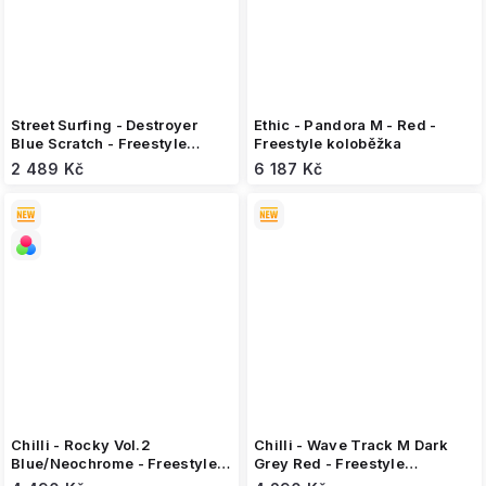
Street Surfing - Destroyer
Ethic - Pandora M - Red -
Blue Scratch - Freestyle
Freestyle koloběžka
koloběžka
2 489 Kč
6 187 Kč
Chilli - Rocky Vol.2
Chilli - Wave Track M Dark
Blue/Neochrome - Freestyle
Grey Red - Freestyle
koloběžka
koloběžka