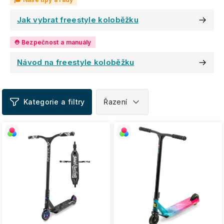
Jak vybrat freestyle koloběžku
Návod na freestyle koloběžku
V
ý
p
i
s
p
r
o
d
u
k
t