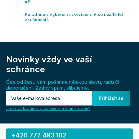
y
Kč.
v
ý
Poradíme s výběrem i servisem. Více než 15 let
p
zkušeností.
i
s
u
Z
á
Novinky vždy
ve vaší
p
a
schránce
t
í
Čas od času vám pošleme nějakou slevu, radu či
doporučení. Žádný spam, slibujeme.
Přihlásit se
Jak nakládáme s vašimi osobními údaji?
+420 777 493 182