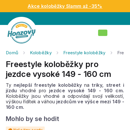
Přejít
Akce koloběžky Slamm až -35%
na
obsah
Nákupní
košík
Domů
Koloběžky
Freestyle koloběžky
Frees
Freestyle koloběžky pro
jezdce vysoké 149 - 160 cm
Ty
nejlepší freestyle koloběžky
na
triky, street i
jízdu
vhodné pro
jezdce vysoké 149 - 160 cm.
Koloběžky jsou vhodné a odpovídají svojí velikostí,
výškou řídítek a váhou
jezdcům ve výšce mezi 149 -
160 cm.
Mohlo by se hodit