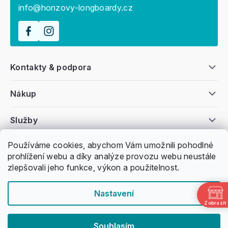
info@honzovy-longboardy.cz
Kontakty & podpora
Nákup
Služby
Používáme cookies, abychom Vám umožnili pohodlné
Všeobecné informace
prohlížení webu a díky analýze provozu webu neustále
zlepšovali jeho funkce, výkon a použitelnost.
Nastavení
Zobrazit
Copyright 2011 -
2026
Honzovy Longboardy
Souhlasím
Nakódoval Pavel Kuneš