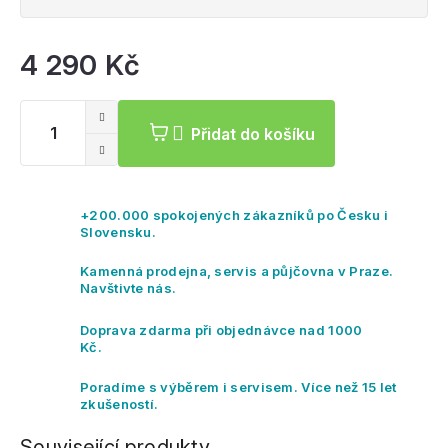
4 290 Kč
Mě
ce
Přidat do košíku
+200.000 spokojených zákazníků po Česku i
Slovensku.
Kamenná prodejna, servis a půjčovna v Praze.
Navštivte nás.
Doprava zdarma při objednávce nad 1000
Kč.
Poradíme s výběrem i servisem. Více než 15 let
zkušeností.
Související produkty