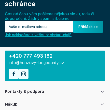
a
schránce
t
í
Čas od času vám pošleme nějakou slevu, radu či
doporučení. Žádný spam, slibujeme.
Přihlásit se
Jak nakládáme s vašimi osobními údaji?
+420 777 493 182
info@honzovy-longboardy.cz
Kontakty & podpora
Nákup