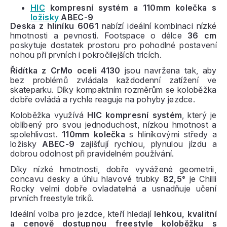
HIC
kompresní systém a 110mm kolečka s
ložisky
ABEC-9
Deska z hliníku 6061
nabízí ideální kombinaci nízké
hmotnosti a pevnosti. Footspace o délce
36 cm
poskytuje dostatek prostoru pro pohodlné postavení
nohou při prvních i pokročilejších tricích.
Řídítka z CrMo oceli 4130
jsou navržena tak, aby
bez problémů zvládala každodenní zatížení ve
skateparku. Díky kompaktním rozměrům se koloběžka
dobře ovládá a rychle reaguje na pohyby jezdce.
Koloběžka využívá
HIC kompresní systém
, který je
oblíbený pro svou jednoduchost, nízkou hmotnost a
spolehlivost.
110mm kolečka
s hliníkovými středy a
ložisky
ABEC-9
zajišťují rychlou, plynulou jízdu a
dobrou odolnost při pravidelném používání.
Díky nízké hmotnosti, dobře vyvážené geometrii,
concavu desky a úhlu hlavové trubky
82,5°
je Chilli
Rocky velmi dobře ovladatelná a usnadňuje učení
prvních freestyle triků.
Ideální volba pro jezdce, kteří hledají
lehkou, kvalitní
a cenově dostupnou freestyle koloběžku s