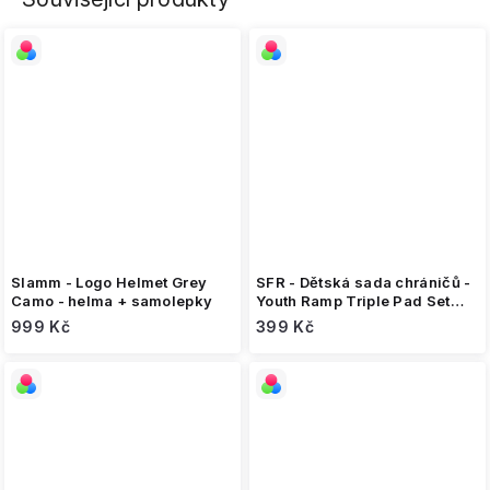
Slamm - Logo Helmet Grey
SFR - Dětská sada chráničů -
Camo - helma + samolepky
Youth Ramp Triple Pad Set
Black/Pink
999 Kč
399 Kč