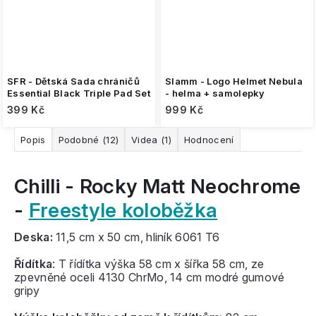
SFR - Dětská Sada chráničů
Slamm - Logo Helmet Nebula
Essential Black Triple Pad Set
- helma + samolepky
399 Kč
999 Kč
Popis
Podobné (12)
Videa (1)
Hodnocení
Chilli - Rocky Matt Neochrome
-
Freestyle koloběžka
Deska:
11,5 cm x 50 cm, hliník 6061 T6
Řídítka
: T řídítka výška 58 cm x šířka 58 cm, ze
zpevněné oceli
4130 ChrMo, 14 cm modré gumové
gripy