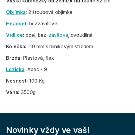
Výška koloběžky od země k řídítkům:
82 cm
Objímka
:
2
šroubová objímka
Headset
:
bezzávitové
Vidlice
:
ocel
, bez-
závitová
, dvoudílná
Kolečka:
110 mm s hliníkovým středem
Brzda:
Plastová, flex
Ložiska
: Abec - 9
Nosnost:
100 Kg
Váha:
3500g
Z
á
Novinky vždy
ve vaší
p