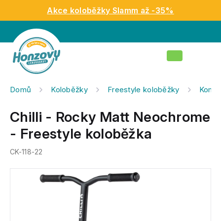
Přejít
Akce koloběžky Slamm až -35%
na
obsah
Nákupní
košík
Domů
Koloběžky
Freestyle koloběžky
Kompl
Chilli - Rocky Matt Neochrome
- Freestyle koloběžka
CK-118-22