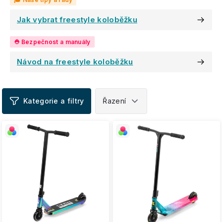
Jak vybrat freestyle koloběžku
Návod na freestyle koloběžku
V
ý
p
i
s
p
r
o
d
u
k
t