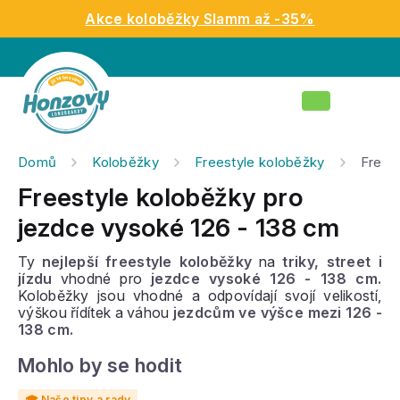
Přejít
Akce koloběžky Slamm až -35%
na
obsah
Nákupní
košík
Domů
Koloběžky
Freestyle koloběžky
Frees
Freestyle koloběžky pro
jezdce vysoké 126 - 138 cm
Ty
nejlepší freestyle koloběžky
na
triky, street i
jízdu
vhodné pro
jezdce vysoké 126 - 138 cm.
Koloběžky jsou vhodné a odpovídají svojí velikostí,
výškou řídítek a váhou
jezdcům ve výšce mezi 126 -
138 cm.
Mohlo by se hodit