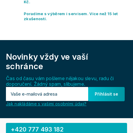
y
Kč.
v
ý
Poradíme s výběrem i servisem. Více než 15 let
p
zkušeností.
i
s
u
Z
á
Novinky vždy
ve vaší
p
a
schránce
t
í
Čas od času vám pošleme nějakou slevu, radu či
doporučení. Žádný spam, slibujeme.
Přihlásit se
Jak nakládáme s vašimi osobními údaji?
+420 777 493 182