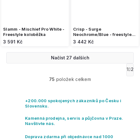
Slamm - Mischief Pro White -
Crisp - Surge
Freestyle koloběžka
Neochrome/Blue - freestyle
koloběžka
3 591 Kč
3 442 Kč
Načíst 27 dalších
O
1
2
S
v
t
75
položek celkem
l
r
á
á
n
d
k
a
+200.000 spokojených zákazníků po Česku i
o
c
Slovensku.
v
í
á
p
Kamenná prodejna, servis a půjčovna v Praze.
n
r
Navštivte nás.
í
v
k
Doprava zdarma při objednávce nad 1000