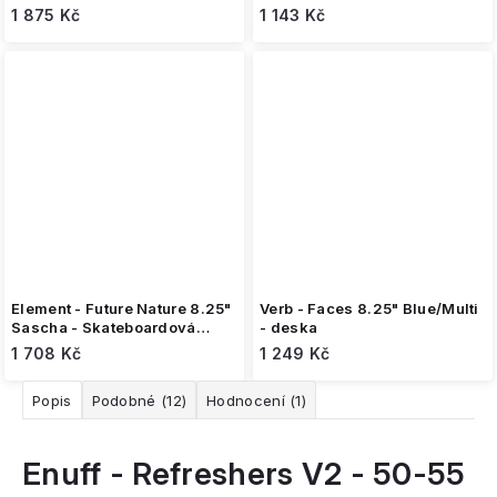
1 875 Kč
1 143 Kč
Element - Future Nature 8.25"
Verb - Faces 8.25" Blue/Multi
Sascha - Skateboardová
- deska
deska
1 708 Kč
1 249 Kč
Popis
Podobné (12)
Hodnocení (1)
Enuff - Refreshers V2 - 50-55