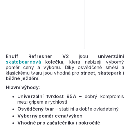
Enuff Refresher V2
jsou
univerzální
skateboardová
kolečka
, která nabízejí výborný
poměr ceny a výkonu. Díky osvědčené směsi a
klasickému tvaru jsou vhodná pro
street, skatepark i
běžné ježdění
.
Hlavní výhody:
Univerzální tvrdost 95A
– dobrý kompromis
mezi gripem a rychlostí
Osvědčený tvar
– stabilní a dobře ovladatelný
Výborný poměr cena/výkon
Vhodné pro začátečníky i pokročilé