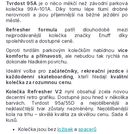
Tvrdost 95A
je o něco měkčí než závodní parková
kolečka 99A–101A. Díky tomu lépe tlumí drobné
nerovnosti a jsou příjemnější na běžné ježdění po
městě.
Refresher formula
patří dlouhodobě mezi
nejprodávanější kolečka značky Enuff díky
spolehlivosti a dostupné ceně.
Oproti tvrdším parkovým kolečkům nabídnou
více
komfortu a přilnavosti
, ale nebudou tak rychlá na
dokonale hladkém povrchu.
Ideální volba pro
začátečníky, rekreační jezdce i
každodenní skateboarding
, kteří hledají
kvalitní
kolečka za rozumnou cenu
.
Kolečka Refresher V2
nyní obsahují zcela novou
decentní retro grafiku. Dostupné jsou hned v několika
barvách. Tvrdost 95a/55D a nejoblíbenější a
nejklasičtější tvar zůstaly nezměněny. Nejoblíbenější
kola na trhu – skvělá kvalita za skvělou cenu. Sada 4
kusů.
Kolečka jsou bez
ložisek
a
spacerů