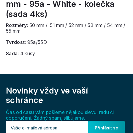
mm - 95a - White - kolečka
(sada 4ks)
Rozměry:
50 mm / 51 mm / 52 mm / 53 mm / 54 mm /
55 mm
Tvrdost:
95a/55D
Sada:
4 kusy
Z
á
Novinky vždy
ve vaší
p
a
schránce
t
í
Čas od času vám pošleme nějakou slevu, radu či
doporučení. Žádný spam, slibujeme.
Přihlásit se