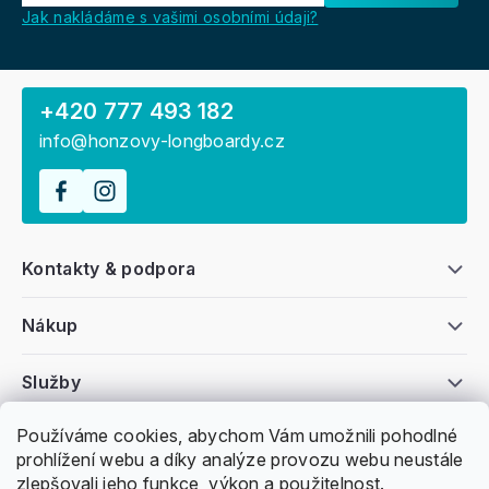
Jak nakládáme s vašimi osobními údaji?
+420 777 493 182
info@honzovy-longboardy.cz
Kontakty & podpora
Nákup
Služby
Používáme cookies, abychom Vám umožnili pohodlné
Všeobecné informace
prohlížení webu a díky analýze provozu webu neustále
zlepšovali jeho funkce, výkon a použitelnost.