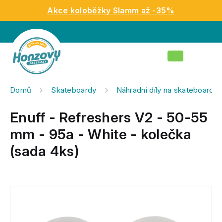
Přejít
Akce koloběžky Slamm až -35%
na
obsah
Nákupní
košík
Domů
Skateboardy
Náhradní díly na skateboardy
Enuff - Refreshers V2 - 50-55
mm - 95a - White - kolečka
(sada 4ks)