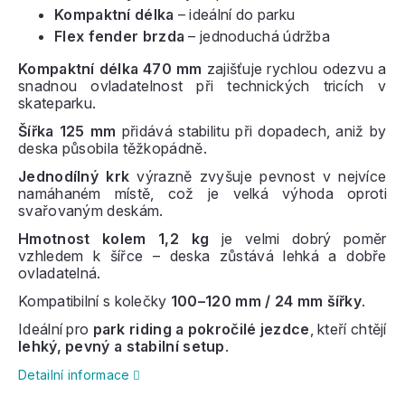
Kompaktní délka
– ideální do parku
Flex fender brzda
– jednoduchá údržba
Kompaktní délka 470 mm
zajišťuje rychlou odezvu a
snadnou ovladatelnost při technických tricích v
skateparku.
Šířka 125 mm
přidává stabilitu při dopadech, aniž by
deska působila těžkopádně.
Jednodílný krk
výrazně zvyšuje pevnost v nejvíce
namáhaném místě, což je velká výhoda oproti
svařovaným deskám.
Hmotnost kolem 1,2 kg
je velmi dobrý poměr
vzhledem k šířce – deska zůstává lehká a dobře
ovladatelná.
Kompatibilní s kolečky
100–120 mm / 24 mm šířky
.
Ideální pro
park riding a pokročilé jezdce
, kteří chtějí
lehký, pevný a stabilní setup
.
Detailní informace