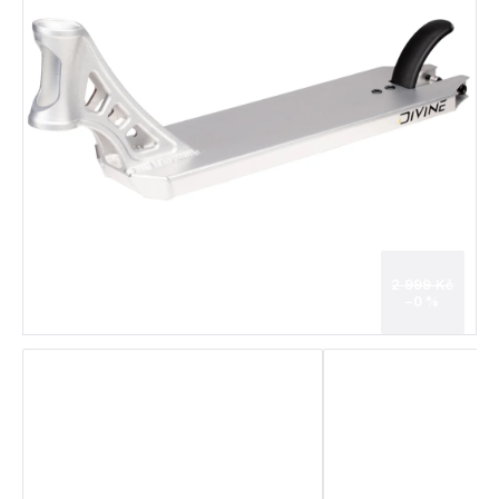
2 999 Kč
–0 %