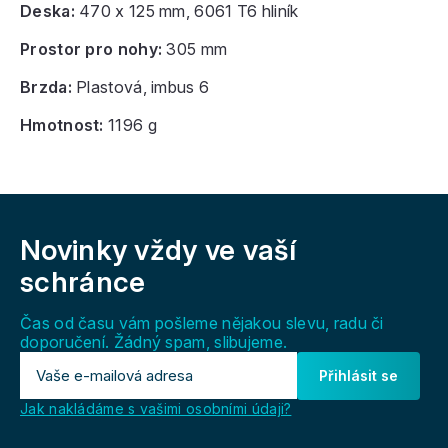
Deska:
47
0 x 125 mm, 6061 T6 hliník
Prostor pro nohy:
305 mm
Brzda:
Plastová, imbus 6
Hmotnost:
1196 g
Z
á
Novinky vždy
ve vaší
p
a
schránce
t
í
Čas od času vám pošleme nějakou slevu, radu či
doporučení. Žádný spam, slibujeme.
Přihlásit se
Jak nakládáme s vašimi osobními údaji?