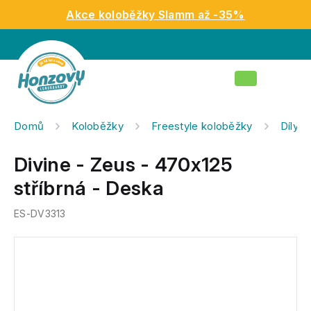
Přejít
Akce koloběžky Slamm až -35%
na
obsah
Nákupní
košík
Domů
Koloběžky
Freestyle koloběžky
Díly n
Divine - Zeus - 470x125
stříbrná - Deska
ES-DV3313