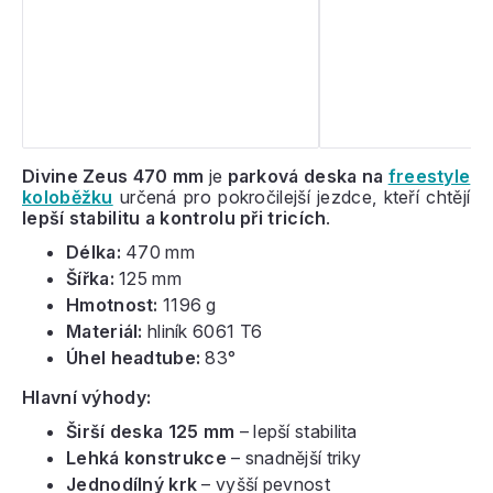
Divine Zeus 470 mm
je
parková deska na
freestyle
koloběžku
určená pro pokročilejší jezdce, kteří chtějí
lepší stabilitu a kontrolu při tricích
.
Délka:
470 mm
Šířka:
125 mm
Hmotnost:
1196 g
Materiál:
hliník 6061 T6
Úhel headtube:
83°
Hlavní výhody:
Širší deska 125 mm
– lepší stabilita
Lehká konstrukce
– snadnější triky
Jednodílný krk
– vyšší pevnost