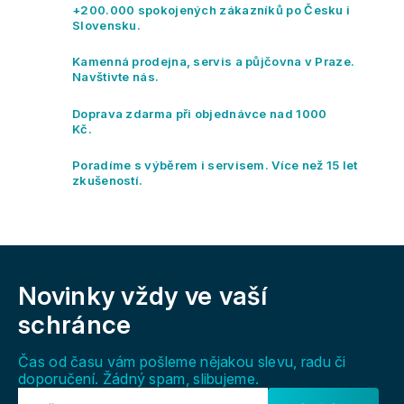
á
+200.000 spokojených zákazníků po Česku i
d
Slovensku.
a
c
Kamenná prodejna, servis a půjčovna v Praze.
í
Navštivte nás.
p
r
Doprava zdarma při objednávce nad 1000
v
Kč.
k
y
Poradíme s výběrem i servisem. Více než 15 let
v
zkušeností.
ý
p
i
s
Z
u
á
Novinky vždy
ve vaší
p
a
schránce
t
í
Čas od času vám pošleme nějakou slevu, radu či
doporučení. Žádný spam, slibujeme.