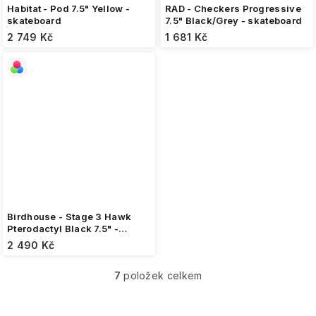
Habitat - Pod 7.5" Yellow -
RAD - Checkers Progressive
skateboard
7.5" Black/Grey - skateboard
2 749 Kč
1 681 Kč
Birdhouse - Stage 3 Hawk
Pterodactyl Black 7.5" -
skateboard
2 490 Kč
7
položek celkem
O
v
l