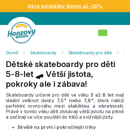
Přejít
Akce koloběžky Slamm až -35%
na
obsah
Nákupní
košík
Domů
Skateboardy
Skateboardy pro děti
Dět
Dětské skateboardy pro děti
5-8-let 🛹 Větší jistota,
pokroky ale i zábava!
Skateboardy určené pro děti ve věku
5 až 8 let
mají
ideální velikost desky
7,5" nebo 7,6"
, která nabízí
perfektní rovnováhu mezi
stabilitou a obratností
.
Právě v tomto věku děti získávají větší jistotu na prkně
a začínají se více pouštět do triků a svižnější jízdy.
Skvělé na první i pokročilejší triky