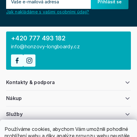
Přihlásit se
Jak nakládáme s vašimi osobními údaji?
+420 777 493 182
info@honzovy-longboardy.cz
Kontakty & podpora
Nákup
Služby
Používáme cookies, abychom Vám umožnili pohodlné
Všeobecné informace
prohlížení webu a díky analýze provozu webu neustále