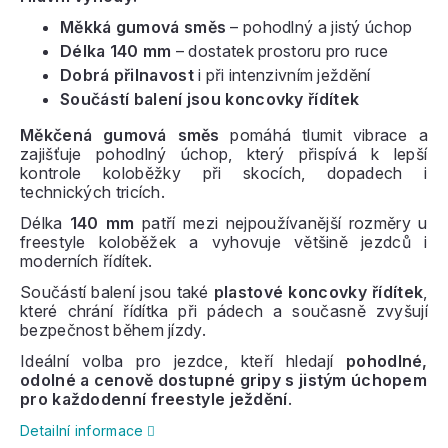
Měkká gumová směs
– pohodlný a jistý úchop
Délka 140 mm
– dostatek prostoru pro ruce
Dobrá přilnavost
i při intenzivním ježdění
Součástí balení jsou koncovky řídítek
Měkčená gumová směs
pomáhá tlumit vibrace a
zajišťuje pohodlný úchop, který přispívá k lepší
kontrole koloběžky při skocích, dopadech i
technických tricích.
Délka
140 mm
patří mezi nejpoužívanější rozměry u
freestyle koloběžek a vyhovuje většině jezdců i
moderních řídítek.
Součástí balení jsou také
plastové koncovky řídítek
,
které chrání řídítka při pádech a současně zvyšují
bezpečnost během jízdy.
Ideální volba pro jezdce, kteří hledají
pohodlné,
odolné a cenově dostupné gripy s jistým úchopem
pro každodenní freestyle ježdění
.
Detailní informace