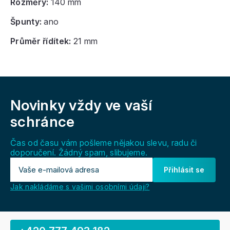
Rozměry:
140 mm
Špunty:
ano
Průměr řídítek:
21 mm
Z
á
Novinky vždy
ve vaší
p
a
schránce
t
í
Čas od času vám pošleme nějakou slevu, radu či
doporučení. Žádný spam, slibujeme.
Přihlásit se
Jak nakládáme s vašimi osobními údaji?