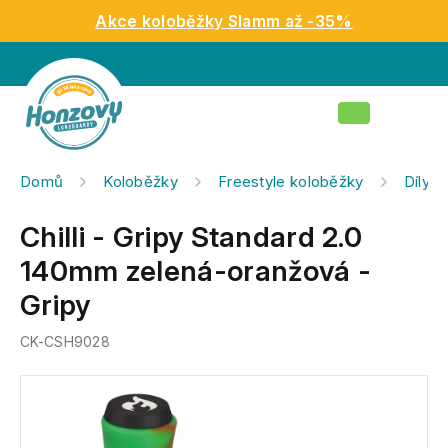
Přejít
Akce koloběžky Slamm až -35%
na
obsah
Nákupní
košík
Domů
Koloběžky
Freestyle koloběžky
Díly n
Chilli - Gripy Standard 2.0
140mm zelená-oranžová -
Gripy
CK-CSH9028