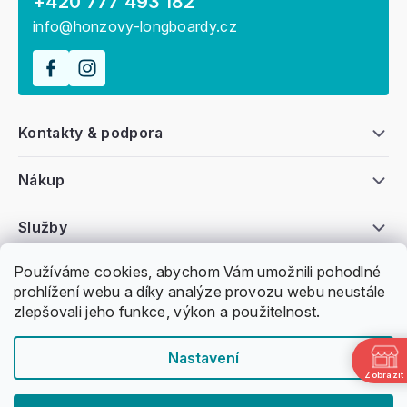
+420 777 493 182
info@honzovy-longboardy.cz
Kontakty & podpora
Nákup
Služby
Používáme cookies, abychom Vám umožnili pohodlné
Všeobecné informace
prohlížení webu a díky analýze provozu webu neustále
zlepšovali jeho funkce, výkon a použitelnost.
Nastavení
Zobrazit
Copyright 2011 -
2026
Honzovy Longboardy