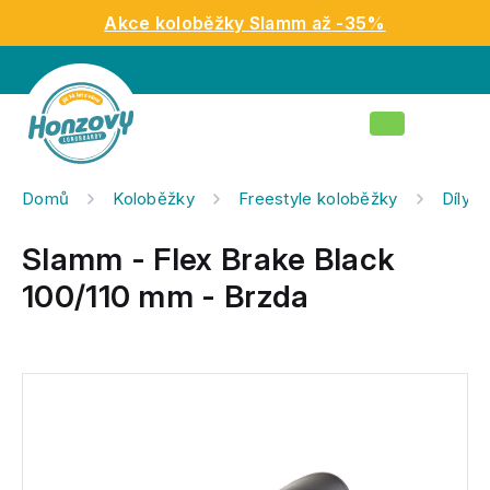
Přejít
Akce koloběžky Slamm až -35%
na
obsah
Nákupní
košík
Domů
Koloběžky
Freestyle koloběžky
Díly n
Slamm - Flex Brake Black
100/110 mm - Brzda