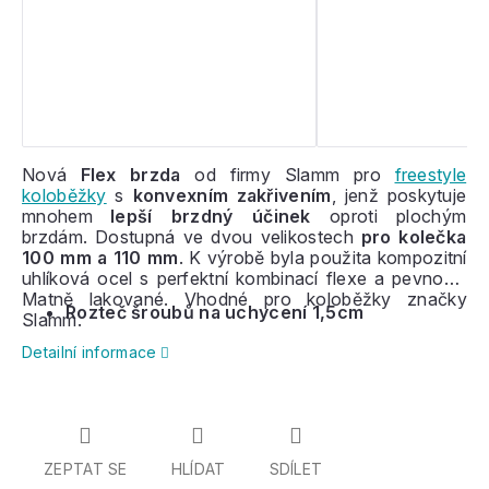
Nová
Flex brzda
od firmy Slamm pro
freestyle
koloběžky
s
konvexním zakřivením
, jenž poskytuje
mnohem
lepší brzdný účinek
oproti plochým
brzdám. Dostupná ve dvou velikostech
pro kolečka
100 mm a 110 mm
. K výrobě byla použita kompozitní
uhlíková ocel s perfektní kombinací flexe a pevnosti.
Matně lakované. Vhodné pro koloběžky značky
Rozteč šroubů na uchycení 1,5cm
Slamm.
Detailní informace
ZEPTAT SE
HLÍDAT
SDÍLET