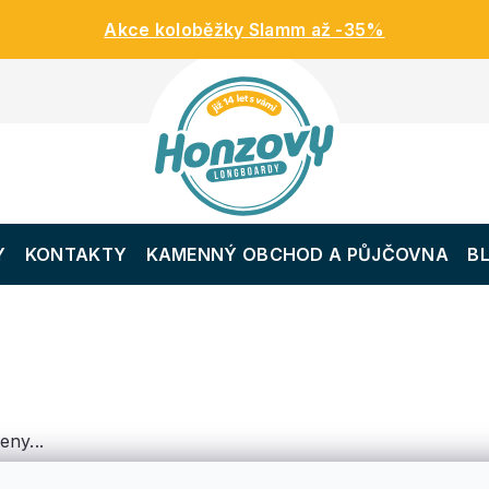
Akce koloběžky Slamm až -35%
Y
KONTAKTY
KAMENNÝ OBCHOD A PŮJČOVNA
B
eny...