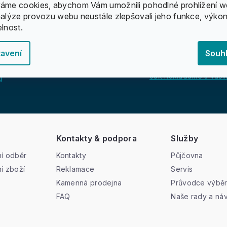
áme cookies, abychom Vám umožnili pohodlné prohlížení w
nalýze provozu webu neustále zlepšovali jeho funkce, výkon
elnost.
avení
Souh
Jak nakládáme s vašim
u
Kontakty & podpora
Služby
í odběr
Kontakty
Půjčovna
í zboží
Reklamace
Servis
Kamenná prodejna
Průvodce výbě
FAQ
Naše rady a ná