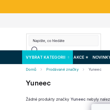
Přejít
na
obsah
VYBRAT KATEGORII
AKCE ⭐️
NOVINK
Domů
Prodávané značky
Yuneec
Yuneec
Žádné produkty značky
Yuneec
nebyly nalez