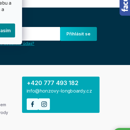
ebu a
 a
lasím
Přihlásit se
i osobními údaji?
+420 777 493 182
info@honzovy-longboardy.cz
rem
vody