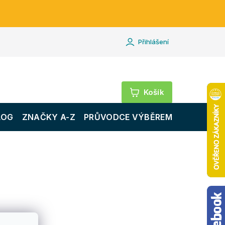
Přihlášení
Nákupní
košík
LOG
ZNAČKY A-Z
PRŮVODCE VÝBĚREM