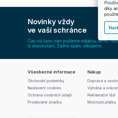
Použív
díky a
Z
použit
á
Novinky vždy
p
a
Nast
ve vaší schránce
t
í
Čas od času vám pošleme nějakou slevu, rad
či doporučení. Žádný spam, slibujeme.
Všeobecné informace
Nákup
Obchodní podmínky
Doprava a osobn
Nastavení cookies
Výměna a vrácen
Ochrana osobních údajů
Reklamační řád
Prodávané značky
Možnosti platby