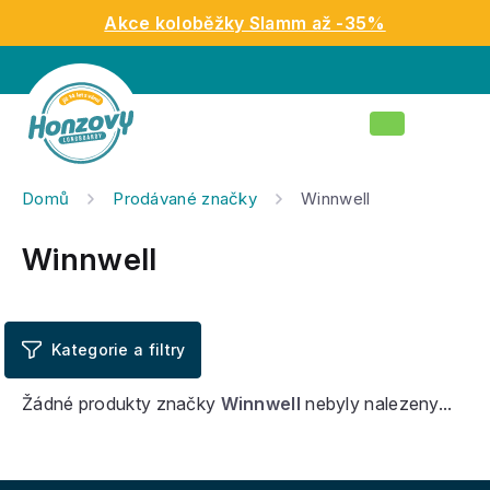
Přejít
Akce koloběžky Slamm až -35%
na
obsah
Nákupní
košík
Domů
Prodávané značky
Winnwell
Winnwell
Žádné produkty značky
Winnwell
nebyly nalezeny...