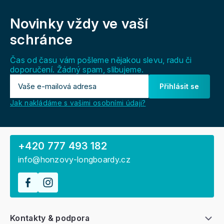
Z
á
Novinky vždy
ve vaší
p
a
schránce
t
í
Čas od času vám pošleme nějakou slevu, radu či
doporučení. Žádný spam, slibujeme.
Přihlásit se
Jak nakládáme s vašimi osobními údaji?
+420 777 493 182
info@honzovy-longboardy.cz
Kontakty & podpora