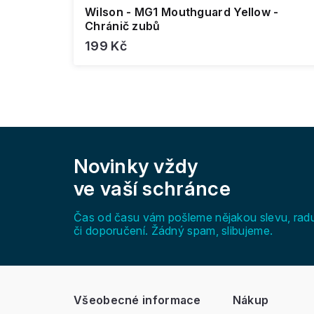
Wilson - MG1 Mouthguard Yellow -
Chránič zubů
199 Kč
Z
á
Novinky vždy
p
a
ve vaší schránce
t
í
Čas od času vám pošleme nějakou slevu, rad
či doporučení. Žádný spam, slibujeme.
Všeobecné informace
Nákup