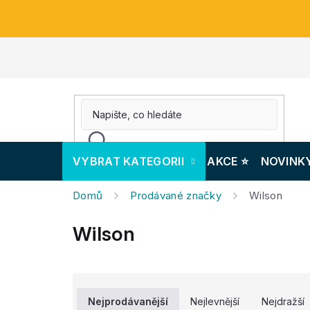
Přejít
na
obsah
VYBRAT KATEGORII
AKCE ⭐️
NOVINK
Domů
Prodávané značky
Wilson
Wilson
Ř
a
Nejprodávanější
Nejlevnější
Nejdražší