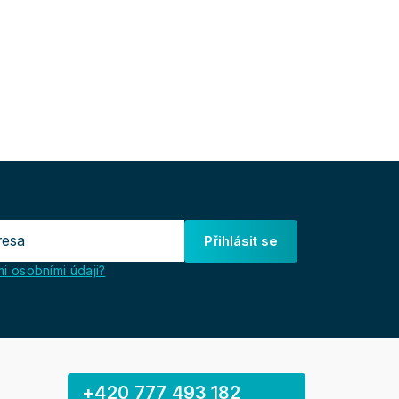
Přihlásit se
i osobními údaji?
+420 777 493 182