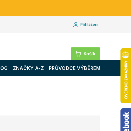
Přihlášení
Nákupní
košík
LOG
ZNAČKY A-Z
PRŮVODCE VÝBĚREM