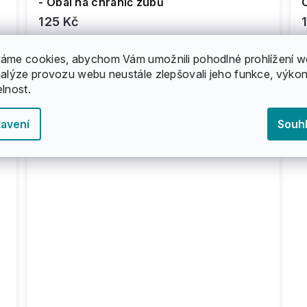
- Obal na chránič zubů
125 Kč
áme cookies, abychom Vám umožnili pohodlné prohlížení w
nalýze provozu webu neustále zlepšovali jeho funkce, výkon
elnost.
avení
Souh