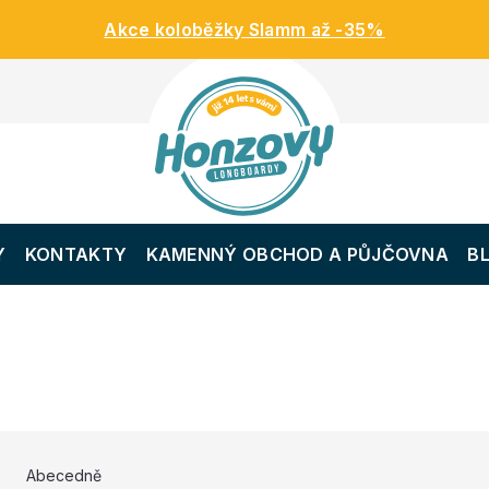
Akce koloběžky Slamm až -35%
Y
KONTAKTY
KAMENNÝ OBCHOD A PŮJČOVNA
B
Abecedně