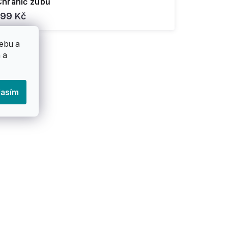
Chránič zubů
199 Kč
ebu a
 a
lasím