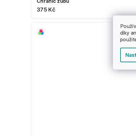
Chránič zubů
375 Kč
Použív
díky a
použit
Nast