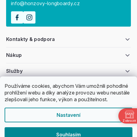
info@honzovy-longboardy.cz
Kontakty & podpora
Nákup
Služby
Používáme cookies, abychom Vám umožnili pohodlné
Všeobecné informace
prohlížení webu a díky analýze provozu webu neustále
zlepšovali jeho funkce, výkon a použitelnost.
Nastavení
Zobrazit
Copyright 2011 -
2026
Honzovy Longboardy
Souhlasím
Nakódoval Pavel Kuneš