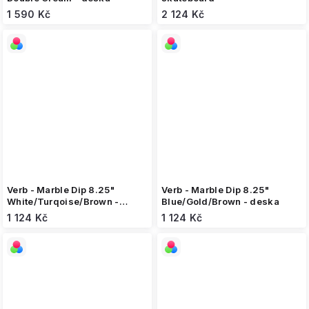
1 590 Kč
2 124 Kč
Verb - Marble Dip 8.25"
Verb - Marble Dip 8.25"
White/Turqoise/Brown -
Blue/Gold/Brown - deska
deska
1 124 Kč
1 124 Kč