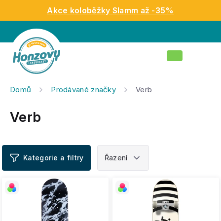
Přejít
Akce koloběžky Slamm až -35%
na
obsah
Nákupní
košík
Domů
Prodávané značky
Verb
Verb
V
ý
p
i