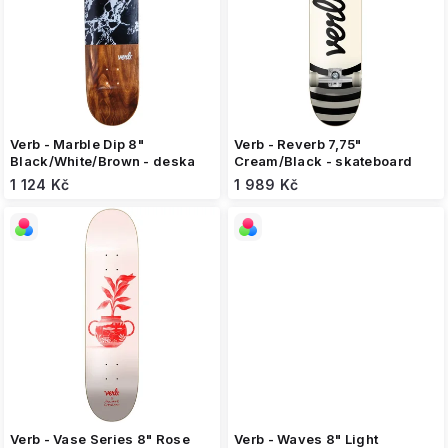
s
p
r
o
d
u
k
Verb - Marble Dip 8"
Verb - Reverb 7,75"
t
Black/White/Brown - deska
Cream/Black - skateboard
ů
1 124 Kč
1 989 Kč
Verb - Vase Series 8" Rose
Verb - Waves 8" Light