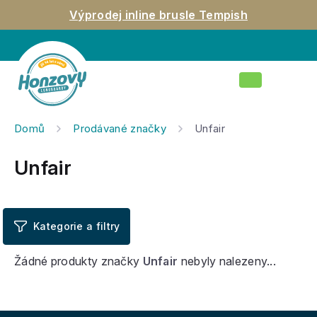
Přejít
Výprodej inline brusle Tempish
na
obsah
Nákupní
košík
Domů
Prodávané značky
Unfair
Unfair
Žádné produkty značky
Unfair
nebyly nalezeny...