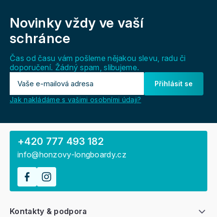
Z
á
Novinky vždy
ve vaší
p
a
schránce
t
í
Čas od času vám pošleme nějakou slevu, radu či
doporučení. Žádný spam, slibujeme.
Přihlásit se
Jak nakládáme s vašimi osobními údaji?
+420 777 493 182
info@honzovy-longboardy.cz
Kontakty & podpora