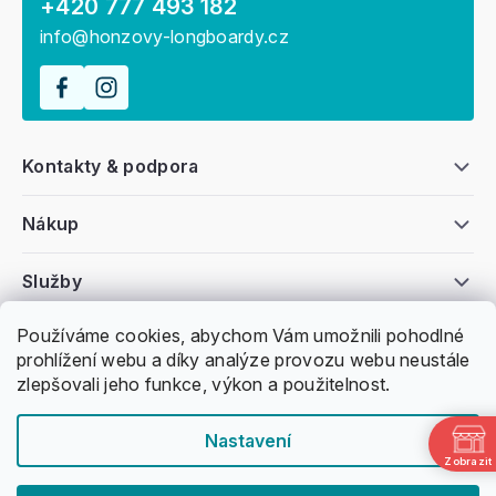
+420 777 493 182
info@honzovy-longboardy.cz
Kontakty & podpora
Nákup
Služby
Používáme cookies, abychom Vám umožnili pohodlné
Všeobecné informace
prohlížení webu a díky analýze provozu webu neustále
zlepšovali jeho funkce, výkon a použitelnost.
Nastavení
Zobrazit
Copyright 2011 -
2026
Honzovy Longboardy