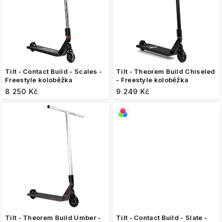
s
p
r
o
d
u
k
Tilt - Contact Build - Scales -
Tilt - Theorem Build Chiseled
t
Freestyle koloběžka
- Freestyle koloběžka
ů
8 250 Kč
9 249 Kč
Tilt - Theorem Build Umber -
Tilt - Contact Build - Slate -