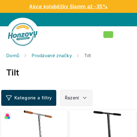
Přejít
Akce koloběžky Slamm až -35%
na
obsah
Nákupní
košík
Domů
Prodávané značky
Tilt
Tilt
V
ý
p
i