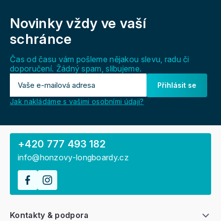
Z
á
Novinky vždy
ve vaší
p
a
schránce
t
í
Čas od času vám pošleme nějakou slevu, radu či
doporučení. Žádný spam, slibujeme.
Přihlásit se
Jak nakládáme s vašimi osobními údaji?
+420 777 493 182
info@honzovy-longboardy.cz
Kontakty & podpora