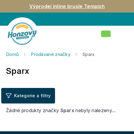
Přejít
Výprodej inline brusle Tempish
na
obsah
Nákupní
košík
Domů
Prodávané značky
Sparx
Sparx
Žádné produkty značky
Sparx
nebyly nalezeny...