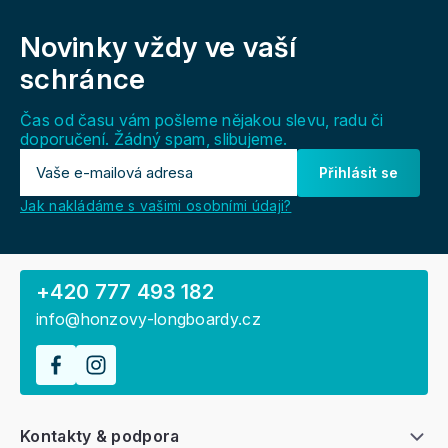
Z
á
Novinky vždy
ve vaší
p
a
schránce
t
í
Čas od času vám pošleme nějakou slevu, radu či
doporučení. Žádný spam, slibujeme.
Přihlásit se
Jak nakládáme s vašimi osobními údaji?
+420 777 493 182
info@honzovy-longboardy.cz
Kontakty & podpora