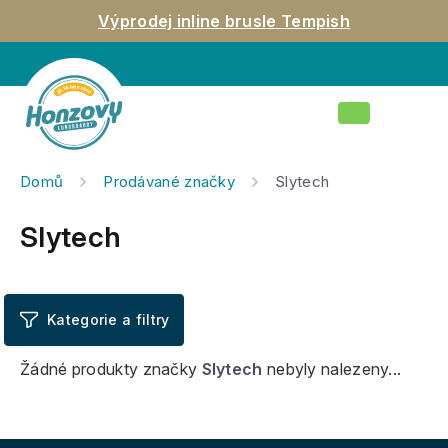
Přejít
Výprodej inline brusle Tempish
na
obsah
Nákupní
košík
Domů
Prodávané značky
Slytech
Slytech
Žádné produkty značky
Slytech
nebyly nalezeny...