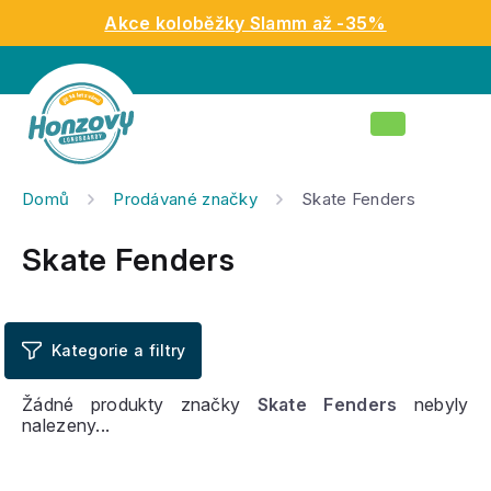
Přejít
Akce koloběžky Slamm až -35%
na
obsah
Nákupní
košík
Domů
Prodávané značky
Skate Fenders
Skate Fenders
Žádné produkty značky
Skate Fenders
nebyly
nalezeny...