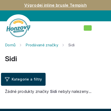
Přejít
Výprodej inline brusle Tempish
na
obsah
Nákupní
košík
Domů
Prodávané značky
Sidi
Sidi
Žádné produkty značky
Sidi
nebyly nalezeny...