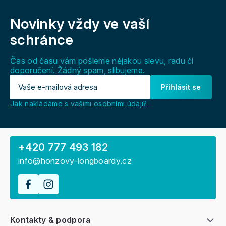
Z
á
Novinky vždy
ve vaší
p
a
schránce
t
í
Čas od času vám pošleme nějakou slevu, radu či
doporučení. Žádný spam, slibujeme.
Přihlásit se
Jak nakládáme s vašimi osobními údaji?
+420 777 493 182
info@honzovy-longboardy.cz
Kontakty & podpora