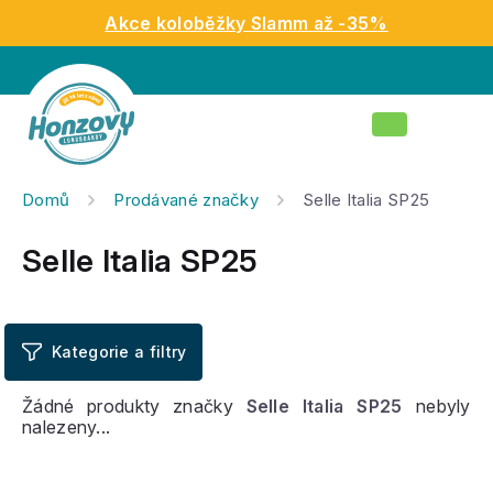
Přejít
Akce koloběžky Slamm až -35%
na
obsah
Nákupní
košík
Domů
Prodávané značky
Selle Italia SP25
Selle Italia SP25
Žádné produkty značky
Selle Italia SP25
nebyly
nalezeny...