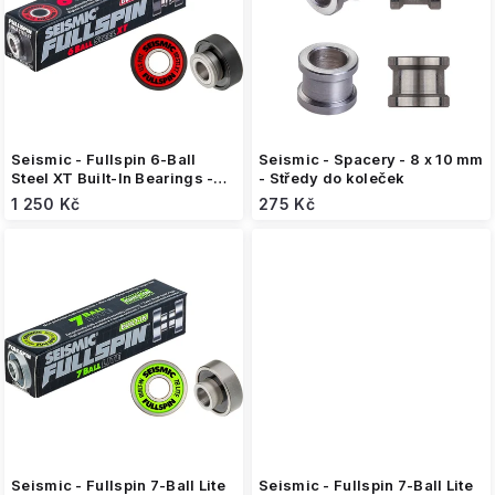
s
p
r
o
d
u
k
Seismic - Fullspin 6-Ball
Seismic - Spacery - 8 x 10 mm
t
Steel XT Built-In Bearings -
- Středy do koleček
ložiska (8 kusů)
ů
1 250 Kč
275 Kč
Seismic - Fullspin 7-Ball Lite
Seismic - Fullspin 7-Ball Lite