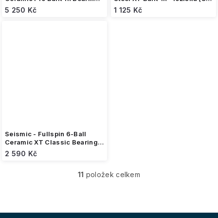
- ložiska (8 kusů)
kusů)
5 250 Kč
1 125 Kč
Seismic - Fullspin 6-Ball
Ceramic XT Classic Bearings
- ložiska (8 kusů)
2 590 Kč
11
položek celkem
O
v
l
á
d
Z