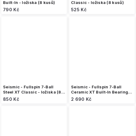
Built-In - ložiska (8 kusů)
Classic - ložiska (8 kusů)
790 Kč
525 Kč
Seismic - Fullspin 7-Ball
Seismic - Fullspin 7-Ball
Steel XT Classic - ložiska (8
Ceramic XT Built-In Bearings
kusů)
- ložiska (8 kusů)
850 Kč
2 690 Kč