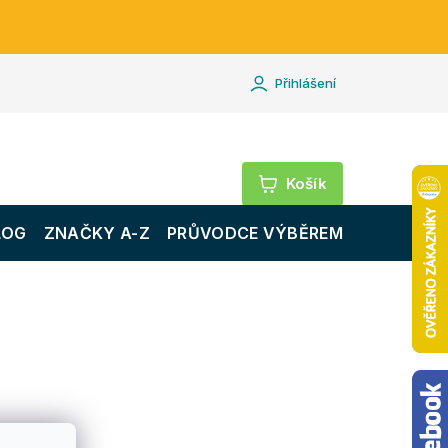
Přihlášení
Nákupní
košík
LOG
ZNAČKY A-Z
PRŮVODCE VÝBĚREM