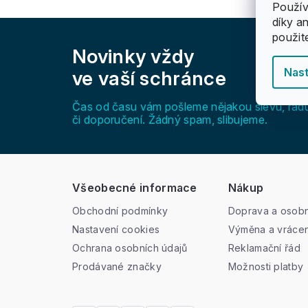
Použív
díky a
Z
použit
á
Novinky vždy
p
a
Nast
ve vaší schránce
t
í
Čas od času vám pošleme nějakou slevu, rad
či doporučení. Žádný spam, slibujeme.
Všeobecné informace
Nákup
Obchodní podmínky
Doprava a osobn
Nastavení cookies
Výměna a vrácen
Ochrana osobních údajů
Reklamační řád
Prodávané značky
Možnosti platby