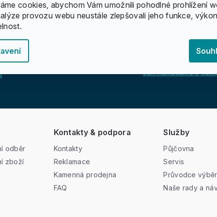
áme cookies, abychom Vám umožnili pohodlné prohlížení w
nalýze provozu webu neustále zlepšovali jeho funkce, výkon
elnost.
avení
Souh
Jak nakládáme s vašim
u
Kontakty & podpora
Služby
í odběr
Kontakty
Půjčovna
í zboží
Reklamace
Servis
Kamenná prodejna
Průvodce výbě
FAQ
Naše rady a ná