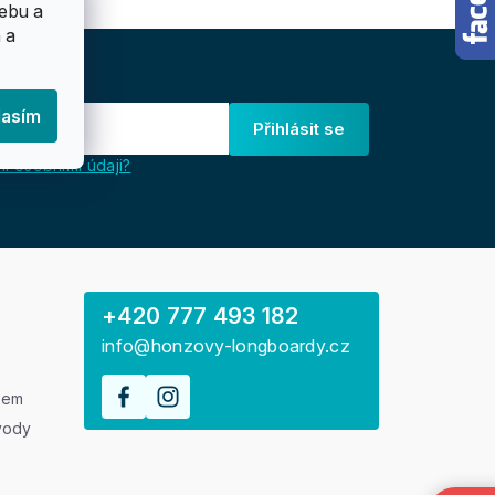
ebu a
 a
lasím
Přihlásit se
i osobními údaji?
+420 777 493 182
info@honzovy-longboardy.cz
rem
vody