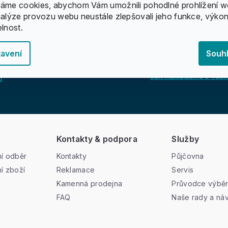
áme cookies, abychom Vám umožnili pohodlné prohlížení w
nalýze provozu webu neustále zlepšovali jeho funkce, výkon
elnost.
avení
Souh
Jak nakládáme s vašim
u
Kontakty & podpora
Služby
í odběr
Kontakty
Půjčovna
í zboží
Reklamace
Servis
Kamenná prodejna
Průvodce výbě
FAQ
Naše rady a ná