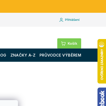
Přihlášení
Nákupní
košík
LOG
ZNAČKY A-Z
PRŮVODCE VÝBĚREM