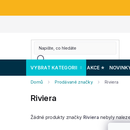
Přejít
na
obsah
VYBRAT KATEGORII
AKCE ⭐️
NOVINK
Domů
Prodávané značky
Riviera
Riviera
Žádné produkty značky
Riviera
nebyly naleze