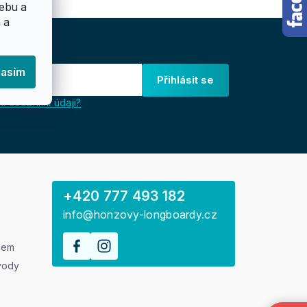
ebu a
 a
lasím
Přihlásit se
i osobními údaji?
+420 777 493 182
info@honzovy-longboardy.cz
rem
vody