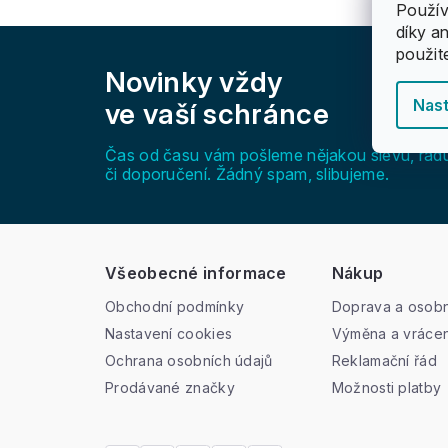
Použív
díky a
Z
použit
á
Novinky vždy
p
a
Nast
ve vaší schránce
t
í
Čas od času vám pošleme nějakou slevu, rad
či doporučení. Žádný spam, slibujeme.
Všeobecné informace
Nákup
Obchodní podmínky
Doprava a osobn
Nastavení cookies
Výměna a vrácen
Ochrana osobních údajů
Reklamační řád
Prodávané značky
Možnosti platby