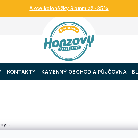
Akce koloběžky Slamm až -35%
Y
KONTAKTY
KAMENNÝ OBCHOD A PŮJČOVNA
B
ny...