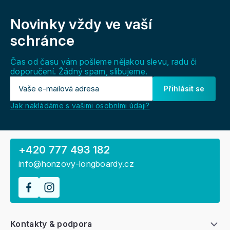
Z
á
Novinky vždy
ve vaší
p
a
schránce
t
í
Čas od času vám pošleme nějakou slevu, radu či
doporučení. Žádný spam, slibujeme.
Přihlásit se
Jak nakládáme s vašimi osobními údaji?
+420 777 493 182
info@honzovy-longboardy.cz
Kontakty & podpora