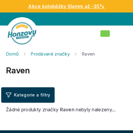
Přejít
Akce koloběžky Slamm až -35%
na
obsah
Nákupní
košík
Domů
Prodávané značky
Raven
Raven
Žádné produkty značky
Raven
nebyly nalezeny...