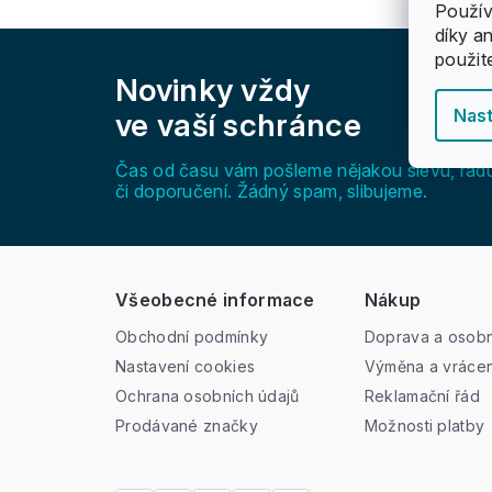
Použív
díky a
Z
použit
á
Novinky vždy
p
a
Nast
ve vaší schránce
t
í
Čas od času vám pošleme nějakou slevu, rad
či doporučení. Žádný spam, slibujeme.
Všeobecné informace
Nákup
Obchodní podmínky
Doprava a osobn
Nastavení cookies
Výměna a vrácen
Ochrana osobních údajů
Reklamační řád
Prodávané značky
Možnosti platby