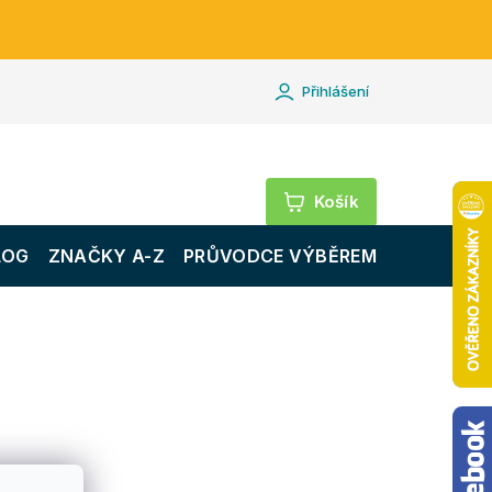
Přihlášení
Nákupní
košík
LOG
ZNAČKY A-Z
PRŮVODCE VÝBĚREM