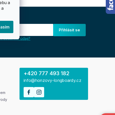
ebu a
 a
lasím
Přihlásit se
i osobními údaji?
+420 777 493 182
info@honzovy-longboardy.cz
rem
vody