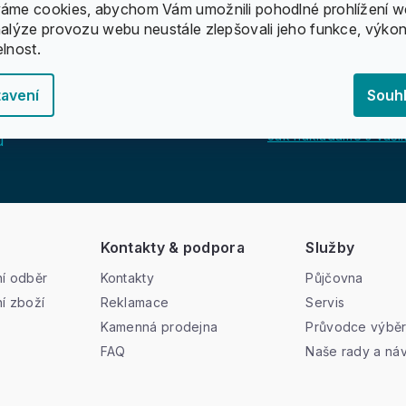
áme cookies, abychom Vám umožnili pohodlné prohlížení w
nalýze provozu webu neustále zlepšovali jeho funkce, výkon
elnost.
avení
Souh
Jak nakládáme s vašim
u
Kontakty & podpora
Služby
í odběr
Kontakty
Půjčovna
í zboží
Reklamace
Servis
Kamenná prodejna
Průvodce výbě
FAQ
Naše rady a ná