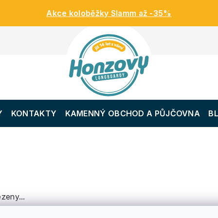
Akce koloběžky Slamm až -35%
Y
KONTAKTY
KAMENNÝ OBCHOD A PŮJČOVNA
B
zeny...