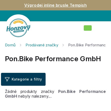
Přejít
Výprodej inline brusle Tempish
na
obsah
Nákupní
košík
Domů
Prodávané značky
Pon.Bike Performance
Pon.Bike Performance GmbH
Žádné produkty značky
Pon.Bike Performance
GmbH
nebyly nalezeny...