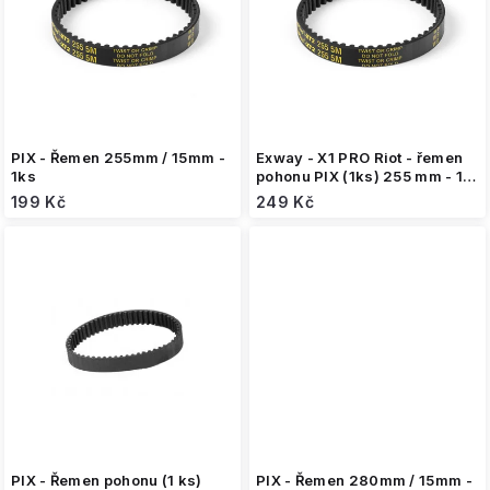
s
p
r
o
d
u
k
PIX - Řemen 255mm / 15mm -
Exway - X1 PRO Riot - řemen
t
1ks
pohonu PIX (1ks) 255 mm - 11
mm
ů
199 Kč
249 Kč
PIX - Řemen pohonu (1 ks)
PIX - Řemen 280mm / 15mm -