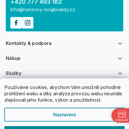
+420 777 493 182
info@honzovy-longboardy.cz
Kontakty & podpora
Nákup
Služby
Používáme cookies, abychom Vám umožnili pohodlné
Všeobecné informace
prohlížení webu a díky analýze provozu webu neustále
zlepšovali jeho funkce, výkon a použitelnost.
Nastavení
Zobrazit
Copyright 2011 -
2026
Honzovy Longboardy