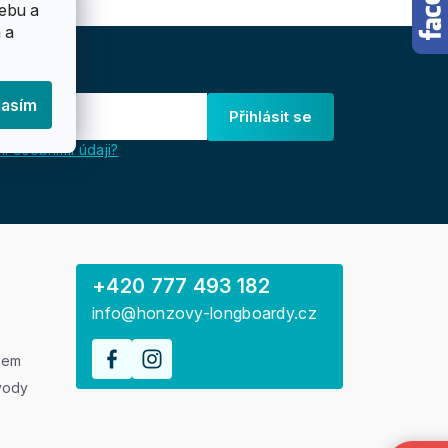
ebu a
 a
lasím
Přihlásit se
i osobními údaji?
+420 777 493 182
info@honzovy-longboardy.cz
rem
vody