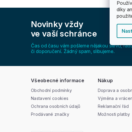
Použív
díky a
Z
použit
á
Novinky vždy
p
a
Nast
ve vaší schránce
t
í
Čas od času vám pošleme nějakou slevu, rad
či doporučení. Žádný spam, slibujeme.
Všeobecné informace
Nákup
Obchodní podmínky
Doprava a osobn
Nastavení cookies
Výměna a vrácen
Ochrana osobních údajů
Reklamační řád
Prodávané značky
Možnosti platby