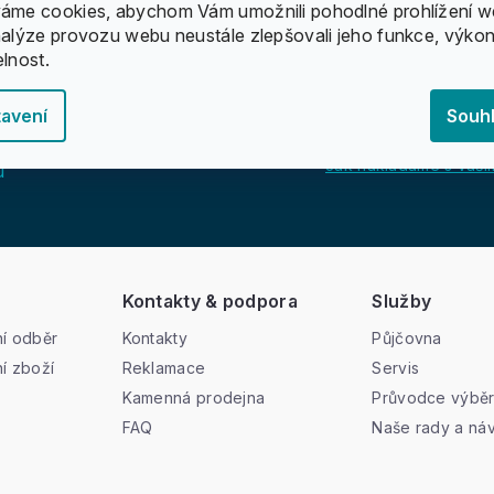
áme cookies, abychom Vám umožnili pohodlné prohlížení w
nalýze provozu webu neustále zlepšovali jeho funkce, výkon
elnost.
avení
Souh
Jak nakládáme s vašim
u
Kontakty & podpora
Služby
í odběr
Kontakty
Půjčovna
í zboží
Reklamace
Servis
Kamenná prodejna
Průvodce výbě
FAQ
Naše rady a ná