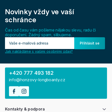
Z
á
Novinky vždy
ve vaší
p
a
schránce
t
í
Čas od času vám pošleme nějakou slevu, radu či
doporučení. Žádný spam, slibujeme.
Přihlásit se
Jak nakládáme s vašimi osobními údaji?
+420 777 493 182
info@honzovy-longboardy.cz
Kontakty & podpora