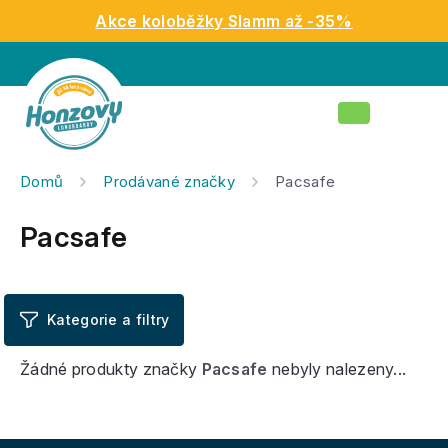
Přejít
Akce koloběžky Slamm až -35%
na
obsah
Nákupní
košík
Domů
Prodávané značky
Pacsafe
Pacsafe
Žádné produkty značky
Pacsafe
nebyly nalezeny...