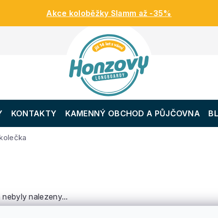
Akce koloběžky Slamm až -35%
Y
KONTAKTY
KAMENNÝ OBCHOD A PŮJČOVNA
B
kolečka
a
nebyly nalezeny...