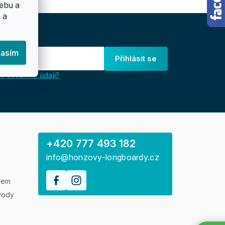
ebu a
 a
lasím
Přihlásit se
i osobními údaji?
+420 777 493 182
info@honzovy-longboardy.cz
rem
vody