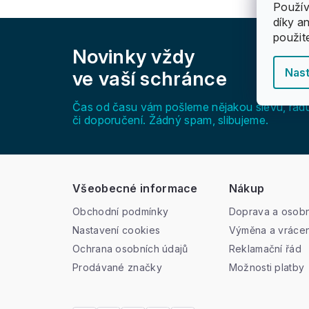
Použív
díky a
Z
použit
á
Novinky vždy
p
a
Nast
ve vaší schránce
t
í
Čas od času vám pošleme nějakou slevu, rad
či doporučení. Žádný spam, slibujeme.
Všeobecné informace
Nákup
Obchodní podmínky
Doprava a osobn
Nastavení cookies
Výměna a vrácen
Ochrana osobních údajů
Reklamační řád
Prodávané značky
Možnosti platby