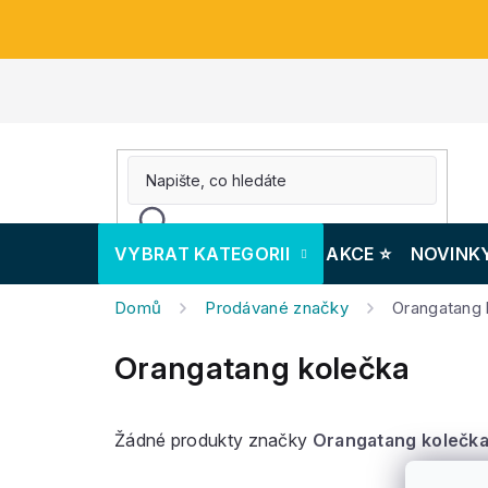
Přejít
na
obsah
VYBRAT KATEGORII
AKCE ⭐️
NOVINK
Domů
Prodávané značky
Orangatang 
Orangatang kolečka
Žádné produkty značky
Orangatang kolečk