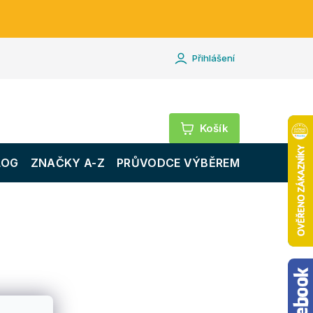
Přihlášení
Nákupní
košík
LOG
ZNAČKY A-Z
PRŮVODCE VÝBĚREM