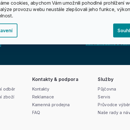
áme cookies, abychom Vám umožnili pohodlné prohlížení w
nalýze provozu webu neustále zlepšovali jeho funkce, výkon
elnost.
avení
Souh
Jak nakládáme s vašim
u
Kontakty & podpora
Služby
í odběr
Kontakty
Půjčovna
í zboží
Reklamace
Servis
Kamenná prodejna
Průvodce výbě
FAQ
Naše rady a ná