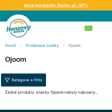
Přejít
Akce koloběžky Slamm až -35%
na
obsah
Nákupní
košík
Domů
Prodávané značky
Ojoom
Ojoom
Žádné produkty značky
Ojoom
nebyly nalezeny...