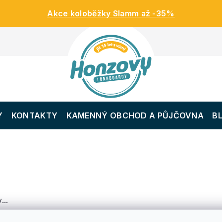
Akce koloběžky Slamm až -35%
Y
KONTAKTY
KAMENNÝ OBCHOD A PŮJČOVNA
B
...