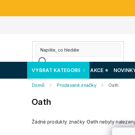
Přejít
na
obsah
VYBRAT KATEGORII
AKCE ⭐️
NOVINK
Domů
Prodávané značky
Oath
Oath
Žádné produkty značky
Oath
nebyly nalezeny