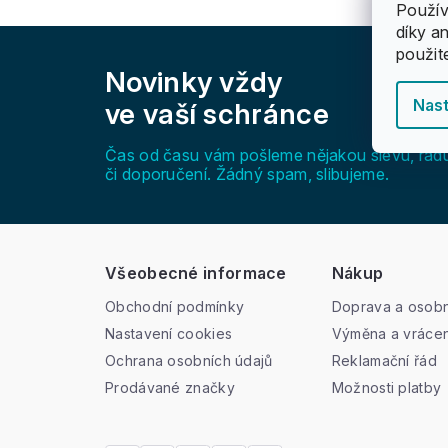
Použív
díky a
Z
použit
á
Novinky vždy
p
a
Nast
ve vaší schránce
t
í
Čas od času vám pošleme nějakou slevu, rad
či doporučení. Žádný spam, slibujeme.
Všeobecné informace
Nákup
Obchodní podmínky
Doprava a osobn
Nastavení cookies
Výměna a vrácen
Ochrana osobních údajů
Reklamační řád
Prodávané značky
Možnosti platby