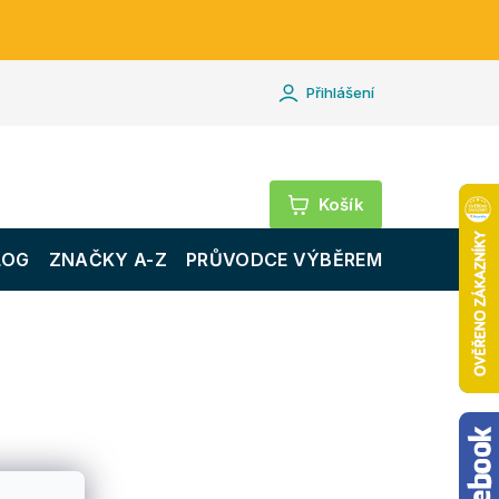
Přihlášení
Nákupní
košík
LOG
ZNAČKY A-Z
PRŮVODCE VÝBĚREM