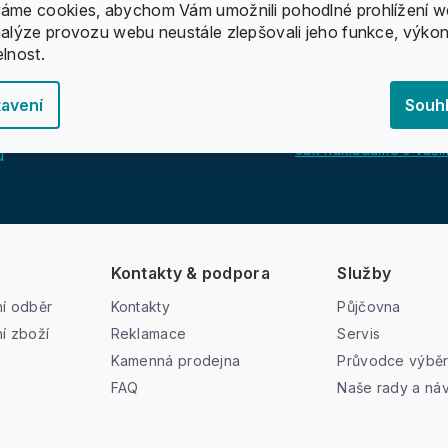
áme cookies, abychom Vám umožnili pohodlné prohlížení w
nalýze provozu webu neustále zlepšovali jeho funkce, výkon
elnost.
avení
Souh
Jak nakládáme s vašim
u
Kontakty & podpora
Služby
í odběr
Kontakty
Půjčovna
í zboží
Reklamace
Servis
Kamenná prodejna
Průvodce výbě
FAQ
Naše rady a ná