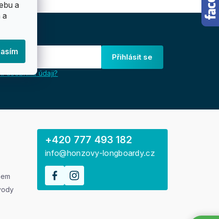
ebu a
 a
lasím
Přihlásit se
i osobními údaji?
+420 777 493 182
info@honzovy-longboardy.cz
rem
vody