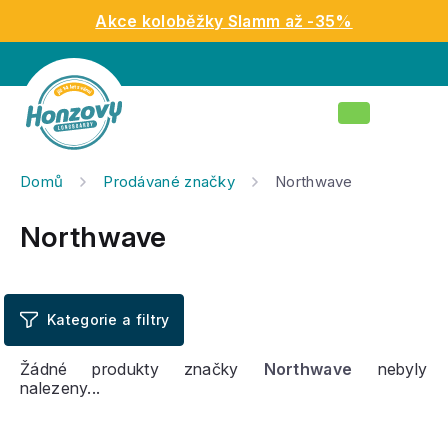
Přejít
Akce koloběžky Slamm až -35%
na
obsah
Nákupní
košík
Domů
Prodávané značky
Northwave
Northwave
Žádné produkty značky
Northwave
nebyly
nalezeny...