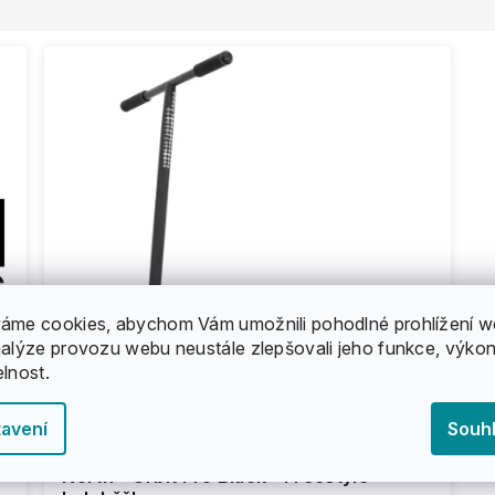
áme cookies, abychom Vám umožnili pohodlné prohlížení w
nalýze provozu webu neustále zlepšovali jeho funkce, výkon
elnost.
avení
Souh
North - Orbit Pro Black - Freestyle