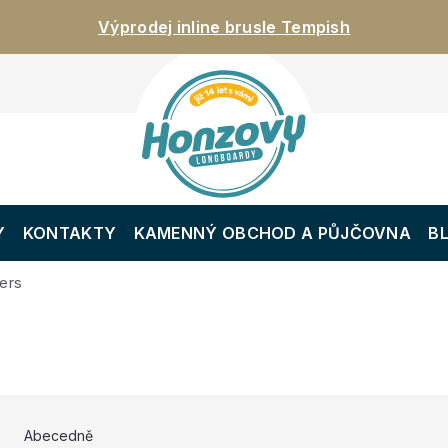
Výprodej inline brusle Tempish
Y
KONTAKTY
KAMENNÝ OBCHOD A PŮJČOVNA
B
ers
Abecedně