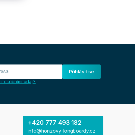
Přihlásit se
i osobními údaji?
+420 777 493 182
info@honzovy-longboardy.cz