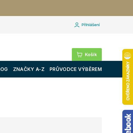
Přihlášení
Nákupní
košík
LOG
ZNAČKY A-Z
PRŮVODCE VÝBĚREM