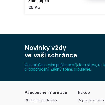
Samolepka
25 Kč
Z
á
Novinky vždy
p
a
ve vaší schránce
t
í
Čas od času vám pošleme nějakou slevu, rad
či doporučení. Žádný spam, slibujeme.
Všeobecné informace
Nákup
Obchodní podmínky
Doprava a osobn