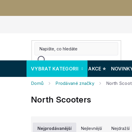
Přejít
na
obsah
VYBRAT KATEGORII
AKCE ⭐️
NOVINK
Domů
Prodávané značky
North Scoot
North Scooters
Ř
a
Nejprodávanější
Nejlevnější
Nejdražší