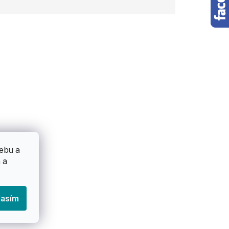
ebu a
 a
lasím