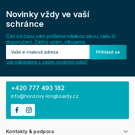
Z
á
Novinky vždy
ve vaší
p
a
schránce
t
í
Čas od času vám pošleme nějakou slevu, radu či
doporučení. Žádný spam, slibujeme.
Přihlásit se
Jak nakládáme s vašimi osobními údaji?
+420 777 493 182
info@honzovy-longboardy.cz
Kontakty & podpora