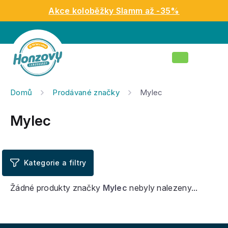
Přejít
Akce koloběžky Slamm až -35%
na
obsah
Nákupní
košík
Domů
Prodávané značky
Mylec
Mylec
Žádné produkty značky
Mylec
nebyly nalezeny...