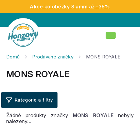
Přejít
Akce koloběžky Slamm až -35%
na
obsah
Nákupní
košík
Domů
Prodávané značky
MONS ROYALE
MONS ROYALE
Žádné produkty značky
MONS ROYALE
nebyly
nalezeny...