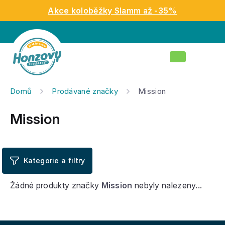
Přejít
Akce koloběžky Slamm až -35%
na
obsah
Nákupní
košík
Domů
Prodávané značky
Mission
Mission
Žádné produkty značky
Mission
nebyly nalezeny...