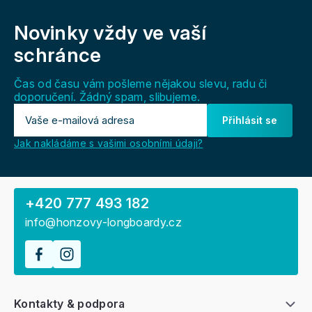
Z
á
Novinky vždy
ve vaší
p
a
schránce
t
í
Čas od času vám pošleme nějakou slevu, radu či
doporučení. Žádný spam, slibujeme.
Přihlásit se
Jak nakládáme s vašimi osobními údaji?
+420 777 493 182
info@honzovy-longboardy.cz
Kontakty & podpora