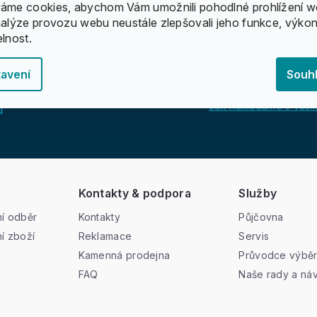
áme cookies, abychom Vám umožnili pohodlné prohlížení w
nalýze provozu webu neustále zlepšovali jeho funkce, výkon
elnost.
avení
Souh
Jak nakládáme s vašim
u
Kontakty & podpora
Služby
í odběr
Kontakty
Půjčovna
í zboží
Reklamace
Servis
Kamenná prodejna
Průvodce výbě
FAQ
Naše rady a ná