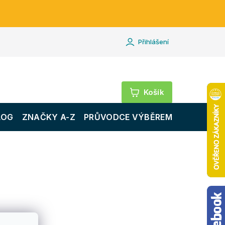
Přihlášení
Nákupní
košík
LOG
ZNAČKY A-Z
PRŮVODCE VÝBĚREM