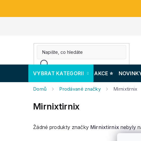
Přejít
na
obsah
VYBRAT KATEGORII
AKCE ⭐️
NOVINK
Domů
Prodávané značky
Mirnixtirnix
Mirnixtirnix
Žádné produkty značky
Mirnixtirnix
nebyly na