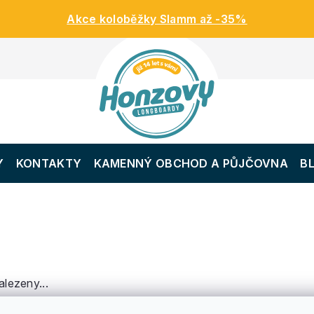
Akce koloběžky Slamm až -35%
Y
KONTAKTY
KAMENNÝ OBCHOD A PŮJČOVNA
B
lezeny...