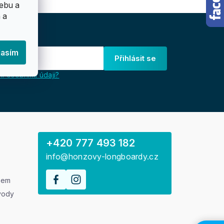
ebu a
 a
lasím
Přihlásit se
i osobními údaji?
+420 777 493 182
info@honzovy-longboardy.cz
rem
vody