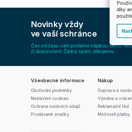
Použív
díky a
Z
použit
á
Novinky vždy
p
a
Nast
ve vaší schránce
t
í
Čas od času vám pošleme nějakou slevu, rad
či doporučení. Žádný spam, slibujeme.
Všeobecné informace
Nákup
Obchodní podmínky
Doprava a osobn
Nastavení cookies
Výměna a vrácen
Ochrana osobních údajů
Reklamační řád
Prodávané značky
Možnosti platby