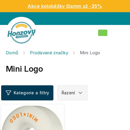
Přejít
Akce koloběžky Slamm až -35%
na
obsah
Nákupní
košík
Domů
Prodávané značky
Mini Logo
Mini Logo
V
ý
p
i