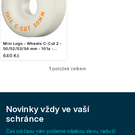
s
p
r
o
d
u
k
Mini Logo - Wheels C-Cut 2 -
t
50/52/53/54 mm - 101a -
White - kolečka (sada 4ks)
ů
640 Kč
1
položek celkem
O
v
l
á
d
Z
a
á
c
Novinky vždy
ve vaší
p
í
a
schránce
p
t
r
í
v
Čas od času vám pošleme nějakou slevu, radu či
k