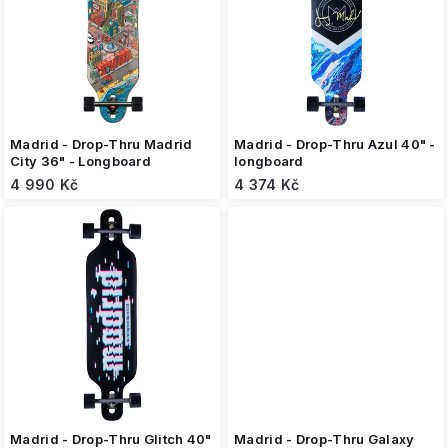
s
p
r
o
d
u
k
Madrid - Drop-Thru Madrid
Madrid - Drop-Thru Azul 40" -
t
City 36" - Longboard
longboard
ů
4 990 Kč
4 374 Kč
Madrid - Drop-Thru Glitch 40"
Madrid - Drop-Thru Galaxy