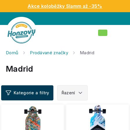
Přejít
Akce koloběžky Slamm až -35%
na
obsah
Nákupní
košík
Domů
Prodávané značky
Madrid
Madrid
V
ý
p
i