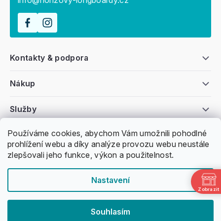
info@honzovy-longboardy.cz
Kontakty & podpora
Nákup
Služby
Používáme cookies, abychom Vám umožnili pohodlné
Všeobecné informace
prohlížení webu a díky analýze provozu webu neustále
zlepšovali jeho funkce, výkon a použitelnost.
Nastavení
Zobrazit
Copyright 2011 -
2026
Honzovy Longboardy
Souhlasím
Nakódoval Pavel Kuneš