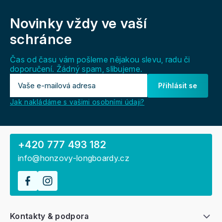
Z
á
Novinky vždy
ve vaší
p
a
schránce
t
í
Čas od času vám pošleme nějakou slevu, radu či
doporučení. Žádný spam, slibujeme.
Přihlásit se
Jak nakládáme s vašimi osobními údaji?
+420 777 493 182
info@honzovy-longboardy.cz
Kontakty & podpora