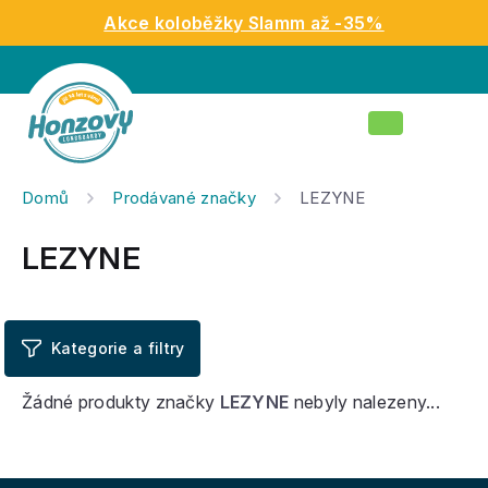
Přejít
Akce koloběžky Slamm až -35%
na
obsah
Nákupní
košík
Domů
Prodávané značky
LEZYNE
LEZYNE
Žádné produkty značky
LEZYNE
nebyly nalezeny...