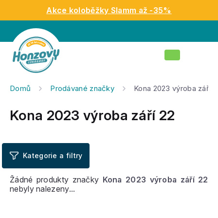
Přejít
Akce koloběžky Slamm až -35%
na
obsah
Nákupní
košík
Domů
Prodávané značky
Kona 2023 výroba září 2
Kona 2023 výroba září 22
Žádné produkty značky
Kona 2023 výroba září 22
nebyly nalezeny...