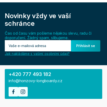
Z
á
Novinky vždy
ve vaší
p
a
schránce
t
í
Čas od času vám pošleme nějakou slevu, radu či
doporučení. Žádný spam, slibujeme.
Přihlásit se
Jak nakládáme s vašimi osobními údaji?
+420 777 493 182
info@honzovy-longboardy.cz