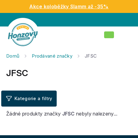
Přejít
Akce koloběžky Slamm až -35%
na
obsah
Nákupní
košík
Domů
Prodávané značky
JFSC
JFSC
Žádné produkty značky
JFSC
nebyly nalezeny...