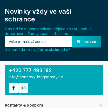
Z
á
Novinky vždy
ve vaší
p
a
schránce
t
í
Čas od času vám pošleme nějakou slevu, radu či
doporučení. Žádný spam, slibujeme.
Přihlásit se
Jak nakládáme s vašimi osobními údaji?
+420 777 493 182
info@honzovy-longboardy.cz
Kontakty & podpora