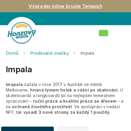
Přejít
Výprodej inline brusle Tempish
na
obsah
Nákupní
košík
Domů
Prodávané značky
Impala
Impala
Imapala
začala v roce 2017 v Austrálii ve městě
Melbourne,
hnaná týmem holek a vášní po skatování.
U
skateboardů a longboardů lpí na nejlepším řemeslném
zpracování –
ruční práce a kvalitní práce se dřevem
– a
na
ochraně životního prostředí
. Ve spolupráci s nadací
NFF, tak
vysadí 3 nové stromy za každý 1 použitý.