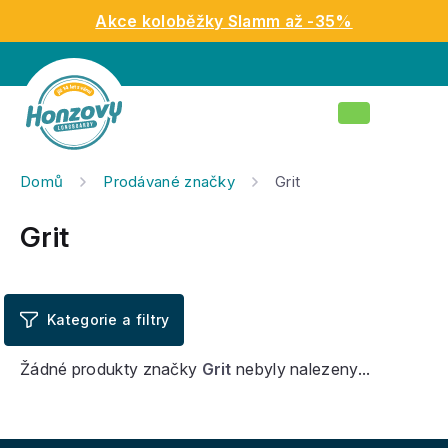
Přejít
Akce koloběžky Slamm až -35%
na
obsah
Nákupní
košík
Domů
Prodávané značky
Grit
Grit
Žádné produkty značky
Grit
nebyly nalezeny...