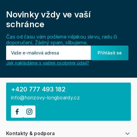
Z
á
Novinky vždy
ve vaší
p
a
schránce
t
í
Čas od času vám pošleme nějakou slevu, radu či
doporučení. Žádný spam, slibujeme.
Přihlásit se
Jak nakládáme s vašimi osobními údaji?
+420 777 493 182
info@honzovy-longboardy.cz
Kontakty & podpora