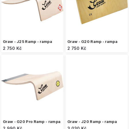
s
p
r
o
d
u
k
Graw - J25 Ramp - rampa
Graw - G20 Ramp - rampa
t
2 750 Kč
2 750 Kč
ů
Graw - G20 Pro Ramp - rampa
Graw - J20 Ramp - rampa
2 990 Kč
3 030 Kč