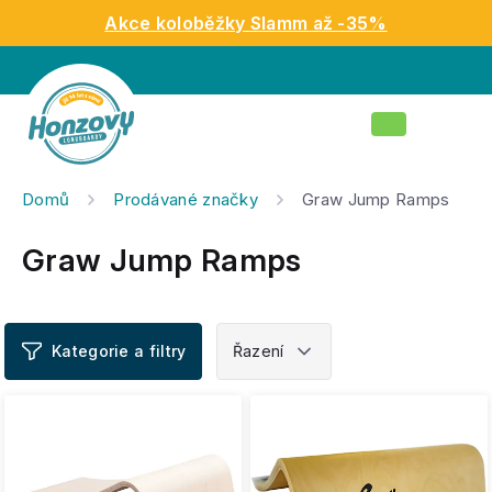
Přejít
Akce koloběžky Slamm až -35%
na
obsah
Nákupní
košík
Domů
Prodávané značky
Graw Jump Ramps
Graw Jump Ramps
V
ý
p
i