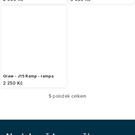
Graw - J15 Ramp - rampa
2 250 Kč
5
položek celkem
O
v
l
á
d
Z
a
á
c