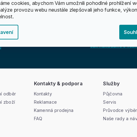
áme cookies, abychom Vám umožnili pohodlné prohlížení w
nalýze provozu webu neustále zlepšovali jeho funkce, výkon
elnost.
avení
Souh
Jak nakládáme s vašim
u
Kontakty & podpora
Služby
í odběr
Kontakty
Půjčovna
í zboží
Reklamace
Servis
Kamenná prodejna
Průvodce výbě
FAQ
Naše rady a ná