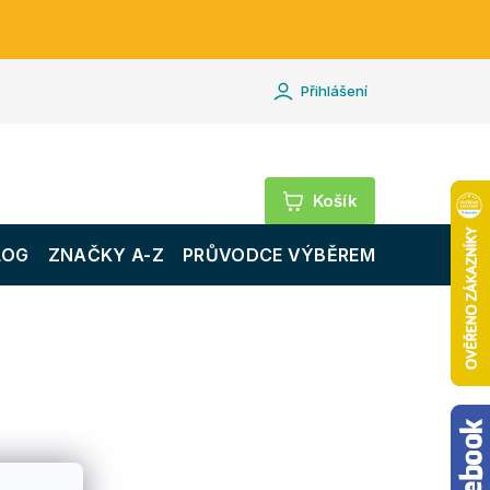
Přihlášení
Nákupní
košík
LOG
ZNAČKY A-Z
PRŮVODCE VÝBĚREM