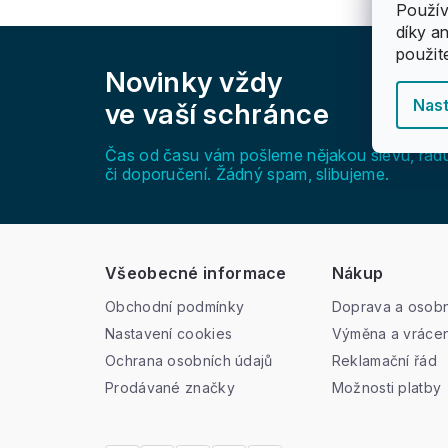
Použív
díky a
Z
použit
á
Novinky vždy
p
a
Nast
ve vaší schránce
t
í
Čas od času vám pošleme nějakou slevu, rad
či doporučení. Žádný spam, slibujeme.
Všeobecné informace
Nákup
Obchodní podmínky
Doprava a osobn
Nastavení cookies
Výměna a vrácen
Ochrana osobních údajů
Reklamační řád
Prodávané značky
Možnosti platby