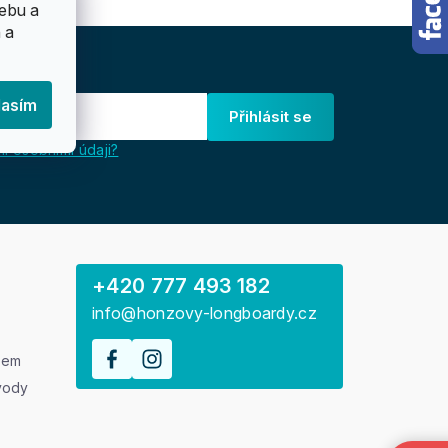
ebu a
 a
lasím
Přihlásit se
i osobními údaji?
+420 777 493 182
info@honzovy-longboardy.cz
rem
vody