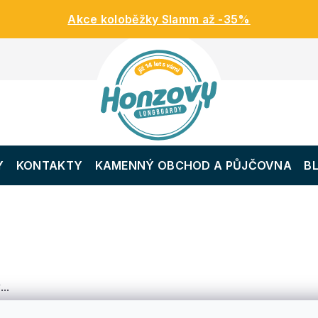
Akce koloběžky Slamm až -35%
Y
KONTAKTY
KAMENNÝ OBCHOD A PŮJČOVNA
B
..