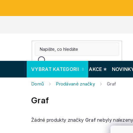
Přejít
na
obsah
VYBRAT KATEGORII
AKCE ⭐️
NOVINK
Domů
Prodávané značky
Graf
Graf
Žádné produkty značky
Graf
nebyly nalezeny.