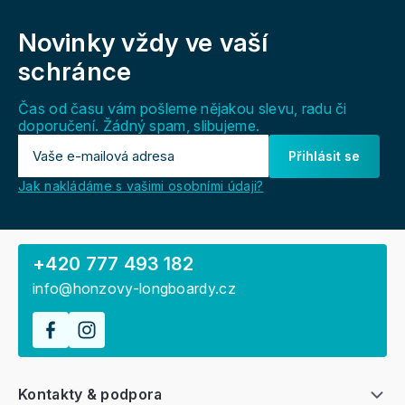
Z
á
Novinky vždy
ve vaší
p
a
schránce
t
í
Čas od času vám pošleme nějakou slevu, radu či
doporučení. Žádný spam, slibujeme.
Přihlásit se
Jak nakládáme s vašimi osobními údaji?
+420 777 493 182
info@honzovy-longboardy.cz
Kontakty & podpora