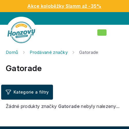
Přejít
Akce koloběžky Slamm až -35%
na
obsah
Nákupní
košík
Domů
Prodávané značky
Gatorade
Gatorade
Žádné produkty značky
Gatorade
nebyly nalezeny...