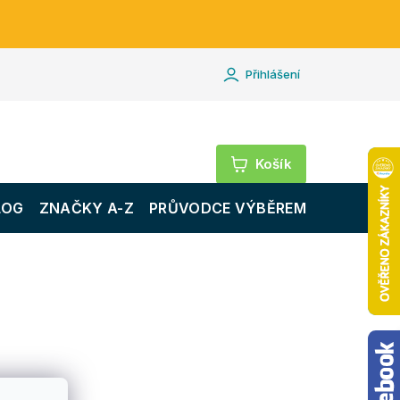
Přihlášení
Nákupní
košík
LOG
ZNAČKY A-Z
PRŮVODCE VÝBĚREM