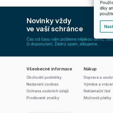
Použív
díky a
Z
použit
á
Novinky vždy
p
a
Nast
ve vaší schránce
t
í
Čas od času vám pošleme nějakou slevu, rad
či doporučení. Žádný spam, slibujeme.
Všeobecné informace
Nákup
Obchodní podmínky
Doprava a osobn
Nastavení cookies
Výměna a vrácen
Ochrana osobních údajů
Reklamační řád
Prodávané značky
Možnosti platby