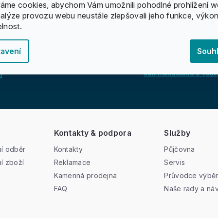
áme cookies, abychom Vám umožnili pohodlné prohlížení w
nalýze provozu webu neustále zlepšovali jeho funkce, výkon
elnost.
avení
Souh
Jak nakládáme s vašim
u
Kontakty & podpora
Služby
í odběr
Kontakty
Půjčovna
í zboží
Reklamace
Servis
Kamenná prodejna
Průvodce výbě
FAQ
Naše rady a ná