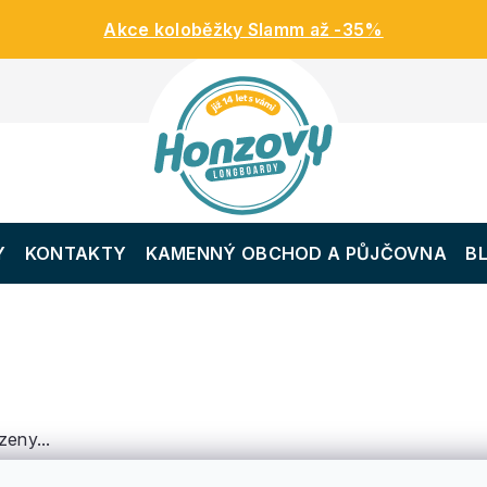
Akce koloběžky Slamm až -35%
Y
KONTAKTY
KAMENNÝ OBCHOD A PŮJČOVNA
B
zeny...