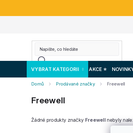
Přejít
na
obsah
VYBRAT KATEGORII
AKCE ⭐️
NOVINK
Domů
Prodávané značky
Freewell
Freewell
Žádné produkty značky
Freewell
nebyly nale