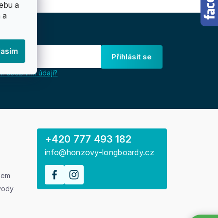
ebu a
 a
lasím
Přihlásit se
i osobními údaji?
+420 777 493 182
info@honzovy-longboardy.cz
rem
vody