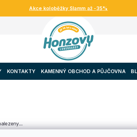
Akce koloběžky Slamm až -35%
Y
KONTAKTY
KAMENNÝ OBCHOD A PŮJČOVNA
B
alezeny...