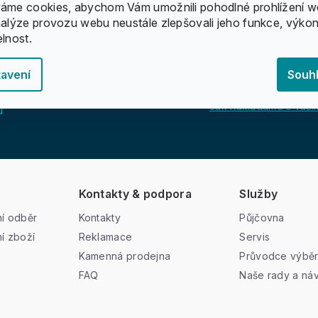
áme cookies, abychom Vám umožnili pohodlné prohlížení w
nalýze provozu webu neustále zlepšovali jeho funkce, výkon
elnost.
avení
Souh
Jak nakládáme s vašim
u
Kontakty & podpora
Služby
í odběr
Kontakty
Půjčovna
í zboží
Reklamace
Servis
Kamenná prodejna
Průvodce výbě
FAQ
Naše rady a ná