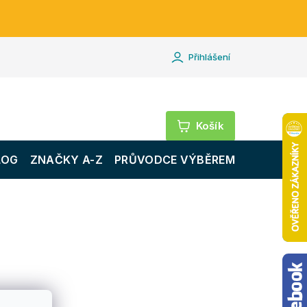
Přihlášení
Nákupní
košík
LOG
ZNAČKY A-Z
PRŮVODCE VÝBĚREM