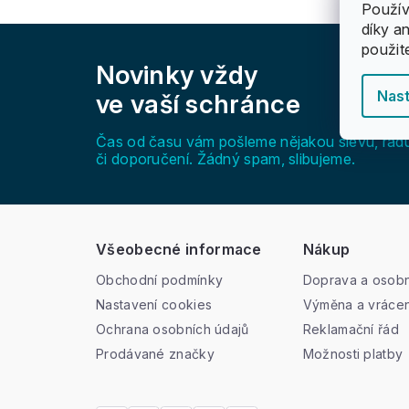
Použív
díky a
Z
použit
á
Novinky vždy
p
a
Nast
ve vaší schránce
t
í
Čas od času vám pošleme nějakou slevu, rad
či doporučení. Žádný spam, slibujeme.
Všeobecné informace
Nákup
Obchodní podmínky
Doprava a osobn
Nastavení cookies
Výměna a vrácen
Ochrana osobních údajů
Reklamační řád
Prodávané značky
Možnosti platby