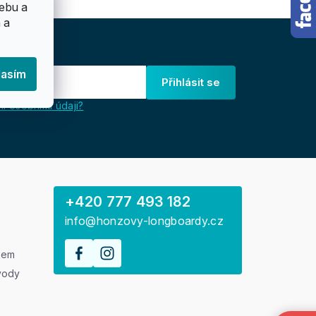
ebu a
 a
lasím
Přihlásit se
i osobními údaji?
+420 777 493 182
info@honzovy-longboardy.cz
rem
vody