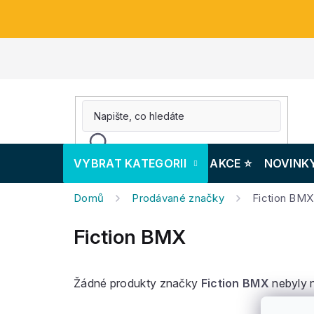
Přejít
na
obsah
VYBRAT KATEGORII
AKCE ⭐️
NOVINK
Domů
Prodávané značky
Fiction BMX
Fiction BMX
Žádné produkty značky
Fiction BMX
nebyly n